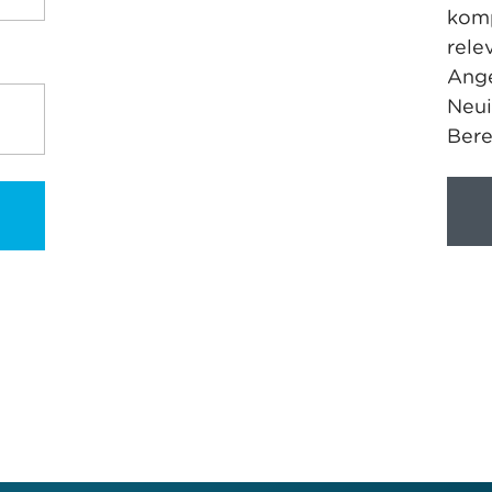
komp
rele
Ange
Neui
Bere